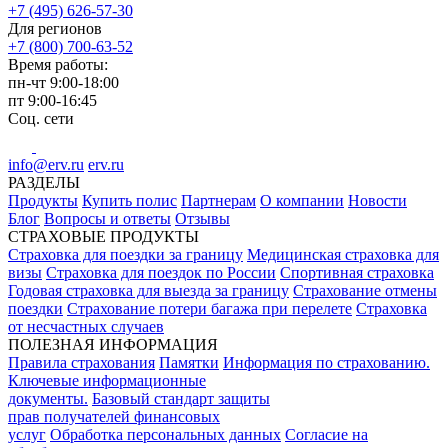
+7 (495) 626-57-30
Для регионов
+7 (800) 700-63-52
Время работы:
пн-чт
9:00-18:00
пт
9:00-16:45
Соц. сети
info@erv.ru
erv.ru
РАЗДЕЛЫ
Продукты
Купить полис
Партнерам
О компании
Новости
Блог
Вопросы и ответы
Отзывы
СТРАХОВЫЕ ПРОДУКТЫ
Страховка для поездки за границу
Медицинская страховка для
визы
Страховка для поездок по России
Спортивная страховка
Годовая страховка для выезда за границу
Страхование отмены
поездки
Страхование потери багажа при перелете
Страховка
от несчастных случаев
ПОЛЕЗНАЯ ИНФОРМАЦИЯ
Правила страхования
Памятки
Информация по страхованию.
Ключевые информационные
документы.
Базовый стандарт защиты
прав получателей финансовых
услуг
Обработка персональных данных
Согласие на