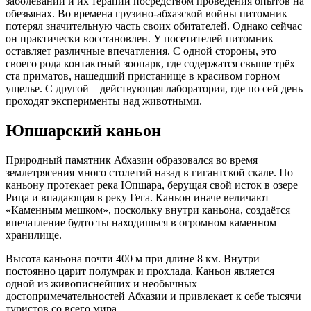
заболеваний и их терапии посредством проведения опытов на
обезьянах. Во времена грузино-абхазской войны питомник
потерял значительную часть своих обитателей. Однако сейчас
он практически восстановлен. У посетителей питомник
оставляет различные впечатления. С одной стороны, это
своего рода контактный зоопарк, где содержатся свыше трёх
ста приматов, нашедший пристанище в красивом горном
ущелье. С другой – действующая лаборатория, где по сей день
проходят эксперименты над животными.
Юпшарский каньон
Природный памятник Абхазии образовался во время
землетрясения много столетий назад в гигантской скале. По
каньону протекает река Юпшара, берущая свой исток в озере
Рица и впадающая в реку Гега. Каньон иначе величают
«Каменным мешком», поскольку внутри каньона, создаётся
впечатление будто ты находишься в огромном каменном
хранилище.
Высота каньона почти 400 м при длине 8 км. Внутри
постоянно царит полумрак и прохлада. Каньон является
одной из живописнейших и необычных
достопримечательностей Абхазии и привлекает к себе тысячи
туристов со всего мира.