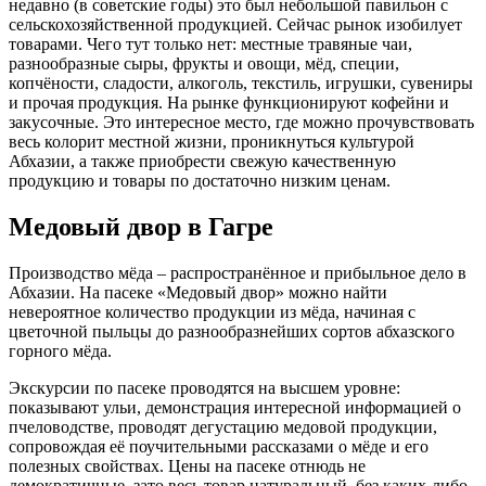
недавно (в советские годы) это был небольшой павильон с
сельскохозяйственной продукцией. Сейчас рынок изобилует
товарами. Чего тут только нет: местные травяные чаи,
разнообразные сыры, фрукты и овощи, мёд, специи,
копчёности, сладости, алкоголь, текстиль, игрушки, сувениры
и прочая продукция. На рынке функционируют кофейни и
закусочные. Это интересное место, где можно прочувствовать
весь колорит местной жизни, проникнуться культурой
Абхазии, а также приобрести свежую качественную
продукцию и товары по достаточно низким ценам.
Медовый двор в Гагре
Производство мёда – распространённое и прибыльное дело в
Абхазии. На пасеке «Медовый двор» можно найти
невероятное количество продукции из мёда, начиная с
цветочной пыльцы до разнообразнейших сортов абхазского
горного мёда.
Экскурсии по пасеке проводятся на высшем уровне:
показывают ульи, демонстрация интересной информацией о
пчеловодстве, проводят дегустацию медовой продукции,
сопровождая её поучительными рассказами о мёде и его
полезных свойствах. Цены на пасеке отнюдь не
демократичные, зато весь товар натуральный, без каких-либо