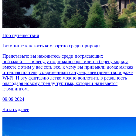
Про путешествия
Глэмпинг: как жить комфортно среди природы
Представьте: вы находитесь среди потрясающих
пейзажей — в лесу, у подножия горы или на берегу моря, а
вместе с этим у вас есть все, к чему вы привыкли дома: мягкая
и теплая постель, современный санузел, электричество и даже
Wi-Fi. И эту фантазию легко можно воплотить в реальность
благодаря новому тренду туризма, который называется
глэмпингом.
09.09.2024
Читать далее