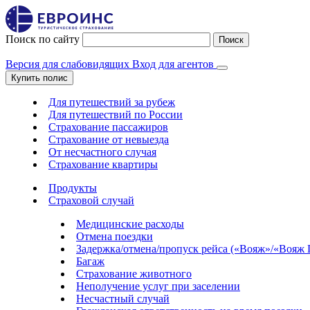
Поиск по сайту
Поиск
Версия для слабовидящих
Вход для агентов
Купить полис
Для путешествий за рубеж
Для путешествий по России
Страхование пассажиров
Страхование от невыезда
От несчастного случая
Страхование квартиры
Продукты
Страховой случай
Медицинские расходы
Отмена поездки
Задержка/отмена/пропуск рейса («Вояж»/«Вояж
Багаж
Страхование животного
Неполучение услуг при заселении
Несчастный случай