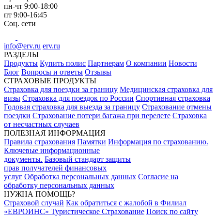
пн-чт
9:00-18:00
пт
9:00-16:45
Соц. сети
info@erv.ru
erv.ru
РАЗДЕЛЫ
Продукты
Купить полис
Партнерам
О компании
Новости
Блог
Вопросы и ответы
Отзывы
СТРАХОВЫЕ ПРОДУКТЫ
Страховка для поездки за границу
Медицинская страховка для
визы
Страховка для поездок по России
Спортивная страховка
Годовая страховка для выезда за границу
Страхование отмены
поездки
Страхование потери багажа при перелете
Страховка
от несчастных случаев
ПОЛЕЗНАЯ ИНФОРМАЦИЯ
Правила страхования
Памятки
Информация по страхованию.
Ключевые информационные
документы.
Базовый стандарт защиты
прав получателей финансовых
услуг
Обработка персональных данных
Согласие на
обработку персональных данных
НУЖНА ПОМОЩЬ?
Страховой случай
Как обратиться с жалобой в Филиал
«ЕВРОИНС» Туристическое Страхование
Поиск по сайту