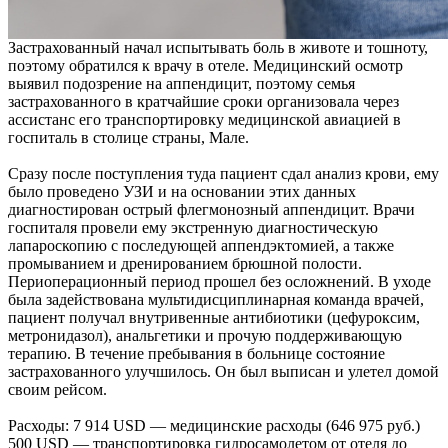
Застрахованный начал испытывать боль в животе и тошноту,
поэтому обратился к врачу в отеле. Медицинский осмотр
выявил подозрение на аппендицит, поэтому семья
застрахованного в кратчайшие сроки организовала через
ассистанс его транспортировку медицинской авиацией в
госпиталь в столице страны, Мале.
Сразу после поступления туда пациент сдал анализ крови, ему
было проведено УЗИ и на основании этих данных
диагностирован острый флегмонозный аппендицит. Врачи
госпиталя провели ему экстренную диагностическую
лапароскопию с последующей аппендэктомией, а также
промыванием и дренированием брюшной полости.
Периоперационный период прошел без осложнений. В уходе
была задействована мультидисциплинарная команда врачей,
пациент получал внутривенные антибиотики (цефуроксим,
метронидазол), анальгетики и прочую поддерживающую
терапию. В течение пребывания в больнице состояние
застрахованного улучшилось. Он был выписан и улетел домой
своим рейсом.
Расходы: 7 914 USD — медицинские расходы (646 975 руб.)
500 USD — транспортировка гидросамолетом от отеля до