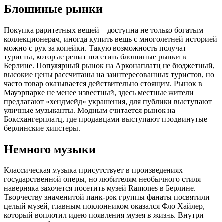
Блошиные рынки
Покупка раритетных вещей – доступна не только богатым
коллекционерам, иногда купить вещь с многолетней историей
можно с рук за копейки. Такую возможность получат
туристы, которые решат посетить блошиные рынки в
Берлине. Популярный рынок на Арконаплатц не бюджетный,
высокие цены рассчитаны на заинтересованных туристов, но
часто товар оказывается действительно стоящим. Рынок в
Мауэрпарке не менее известный, здесь местные жители
предлагают «хендмейд» украшения, для публики выступают
уличные музыканты. Модным считается рынок на
Боксхангерплатц, где продавцами выступают продвинутые
берлинские хипстеры.
Немного музыки
Классическая музыка присутствует в произведениях
государственной оперы, но любителям необычного стиля
наверняка захочется посетить музей Ramones в Берлине.
Творчеству знаменитой панк-рок группы фанаты посвятили
целый музей, главным поклонником оказался Фло Хайлер,
который воплотил идею появления музея в жизнь. Внутри