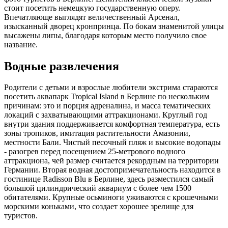
стоит посетить немецкую государственную оперу.
Впечатляюще выглядят величественный Арсенал,
изысканный дворец кронпринца. По бокам знаменитой улицы
высажены липы, благодаря которым место получило свое
название.
Водные развлечения
Родители с детьми и взрослые любители экстрима стараются
посетить аквапарк Tropical Island в Берлине по нескольким
причинам: это и порция адреналина, и масса тематических
локаций с захватывающими аттракционами. Круглый год
внутри здания поддерживается комфортная температура, есть
зоны тропиков, имитация растительности Амазонии,
местности Бали. Чистый песочный пляж и высокие водопады
- разогрев перед посещением 25-метрового водного
аттракциона, чей размер считается рекордным на территории
Германии. Вторая водная достопримечательность находится в
гостинице Radisson Blu в Берлине, здесь разместился самый
большой цилиндрический аквариум с более чем 1500
обитателями. Крупные осьминоги уживаются с крошечными
морскими коньками, что создает хорошее зрелище для
туристов.