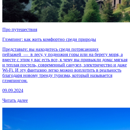
Про путешествия
Глэмпинг: как жить комфортно среди природы
Представьте: вы находитесь среди потрясающих
пейзажей — в лесу, у подножия горы или на берегу моря, а
вместе с этим у вас есть все, к чему вы привыкли дома: мягкая
и теплая постель, современный санузел, электричество и даже
Wi-Fi. И эту фантазию легко можно воплотить в реальность
благодаря новому тренду туризма, который называется
глэмпингом.
09.09.2024
Читать далее