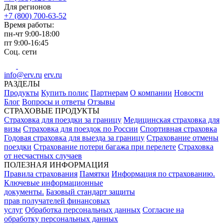
Для регионов
+7 (800) 700-63-52
Время работы:
пн-чт
9:00-18:00
пт
9:00-16:45
Соц. сети
info@erv.ru
erv.ru
РАЗДЕЛЫ
Продукты
Купить полис
Партнерам
О компании
Новости
Блог
Вопросы и ответы
Отзывы
СТРАХОВЫЕ ПРОДУКТЫ
Страховка для поездки за границу
Медицинская страховка для
визы
Страховка для поездок по России
Спортивная страховка
Годовая страховка для выезда за границу
Страхование отмены
поездки
Страхование потери багажа при перелете
Страховка
от несчастных случаев
ПОЛЕЗНАЯ ИНФОРМАЦИЯ
Правила страхования
Памятки
Информация по страхованию.
Ключевые информационные
документы.
Базовый стандарт защиты
прав получателей финансовых
услуг
Обработка персональных данных
Согласие на
обработку персональных данных