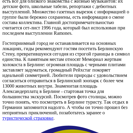
есть все для близкого знакомства с жизнью музыкантов: их
детские фото, школьные табели, репортажи с дебютных
выступлений. Множество газетных вырезок с информацией о
группе были бережно сохранены, есть информация о смене
состава коллектива. Главной достопримечательностью
считается сет-лист 1996 года, который был использован при
последнем выступлении Ramones.
Гостеприимный город не останавливается на основных
локациях, гиды рекомендуют гостям посетить Берлинскую
Стену, превратившуюся сегодня из строгой границы в символ
единства. К памятным местам относят Мемориал жертвам
холокоста в Берлине: огромная площадь с черными плитами
заставляет задуматься, громадный Рейхстаг покоряет
идеальной симметрией. Любители природы с удовольствием
согласиться отправиться в Берлинский зоопарк с более чем
13000 животных внутри. Знаменитая площадь
Александерплатц в Берлине - стартовая точка для
большинства экскурсий. Посмотрев фото столицы, можно
точно понять, что посмотреть в Берлине туристу. Так отдых в
Германии запомнится надолго. А чтобы он точно прошел без
неприятных приключений, позаботьтесь заранее о
туристической страховке
.