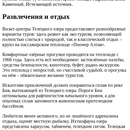
Каменный, Исчезающий источник.
Развлечения и отдых
Визит-центры Телецкого озера предоставляют разнообразные
варианты туров: здесь развит как эко-туризм, позволяющий
полностью слиться с природой, так и классический отдых –
круиз на пассажирском теплоходе «Пионер Алтая».
Комфортные озёрные прогулки проводятся на теплоходе с
1968 года. Здесь есть всё необходимое: застеклённые палубы,
средства безопасности, кинотеатр, буфет, радио-экскурсия.
Это теплоход с непростой, но счастливой судьбой, и прогулка
на нём – обязательное желание туристов.
Искателям приключений должен понравиться сплав по реке
Бия, вытекающей из Телецкого озера. Пороги Бии
оптимальны для рафтингистов начального уровня, а для
опытных сплав запомнится живописным прителецким
бассейном.
Любители менее активного, но не лишённого адреналина
отдыха, оценят местную рыбалку. Ихтиофауна озера
представлена хариусом, тайменем, телецким сигом. Телецкая