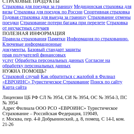
СТРАХОВЫЕ ПРОДУКТЫ
Страховка для поездки за границу
Медицинская страховка для
визы
Страховка для поездок по России
Спортивная страховка
Годовая страховка для выезда за границу
Страхование отмены
поездки
Страхование потери багажа при перелете
Страховка
от несчастных случаев
ПОЛЕЗНАЯ ИНФОРМАЦИЯ
Правила страхования
Памятки
Информация по страхованию.
Ключевые информационные
документы.
Базовый стандарт защиты
прав получателей финансовых
услуг
Обработка персональных данных
Согласие на
обработку персональных данных
НУЖНА ПОМОЩЬ?
Страховой случай
Как обратиться с жалобой в Филиал
«ЕВРОИНС» Туристическое Страхование
Поиск по сайту
Карта сайта
Лицензии ЦБ РФ СЛ № 3954, СИ № 3954, ОС № 3954-3, ПС
№ 3954
Адрес Филиала ООО РСО «ЕВРОИНС» Туристическое
Страхование – Российская Федерация, 119049,
г. Москва, пер. 4-й Добрынинский, д. 8, помещ. С 14-I, ком.
21-26