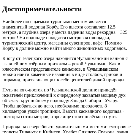
Достопримечательности
Наиболее посещаемым туристами местом является
знаменитый водопад Корбу. Его высота составляет 12.5
метров, а глубина озера у места падения воды рекордна – 325
метров! На водопаде находятся смотровая площадка,
туристический центр, магазины сувениров, кафе. Помимо
Корбу в долине можно найти много живописных водопадов.
К югу от Телецкого озера находится Чулышманский каньон с
главнейшим озёрным притоком – рекой Чулышман. Как в
классическом представителе каньонов, в Чулышманском
можно найти каменные изваяния в виде столбов, грибов и
пирамид, притягивающих к себе ценителей дикой природы.
Путь на юго-восток по Чулышманской долине приведёт
искателей приключений к очередному захватывающему дух
объекту: крупнейшему водопаду Запада Сибири –Учару.
Чтобы добраться до него, необходимо преодолеть 8
километров узкой тропинки. Высота каскадного водопада -
полторы сотни метров, а зрелище стоит нелёгкого пути.
Природа на севере богата удивительными местами: смотровые
пункты Тилан-ту и Кибитек, Хребет Спящего Дракона, залив