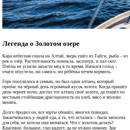
Легенда о Золотом озере
Кара небесная сошла на Алтай, зверь ушёл из Тайги, рыба – из
рек и озёр. Растительность поникла, засохнув, и пал скот.
Пчёлы не успели запасти мёд в то время. Начался голод –
очаги опустели, ни самого, ни ребёнка нечем кормить.
Горе поселилось в семьях, но был один алтаец, который
припас на чёрный день огромный кусок золота. Когда пришёл
день чернее ночи, достал тот алтаец своё золото, да пошёл по
местным стойбищам драгоценность на хлеб, мясо и молоко
менять.
Долго бродил он, все юрты обошёл, многих повидал.
Заканчивалась у людей еда, а та, что осталась – была запасена
для себя, не хотели они меняться. Что с золотом делать?
Красивое, большое, глаз радует, да не нужно никому. Зря