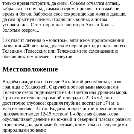
только время потратил, да силы. Совсем отчаялся алтаец,
забрался на гору над самым озером, проклял это тяжёлое
время и богов. Забросил своё сокровище как можно дальше,
да сам прыгнул следом. Поднялись волны, а потом
успокоились. С тех пор и назвали озеро Алтын Коль –
Золотым озером...
Так гласит легенда о «золотом», алтайском происхождении
названия. 400 лет назад русские первопроходцы назвали его
Телецким (Телесским или Тележским) по самоназванию
обитавших там племён – телеутов.
Местоположение
Водоём находится на севере Алтайской республики, возле
границы с Хакассией. Окружённое горными массивами
Телецкое озеро поднимается на 434 метра над уровнем моря.
При относительно скромной площади в 223 км2, оно
достаточно глубокое: средняя глубина достигает 174 м, а
максимальная – 325 м. Водоём полон чистой пресной воды
прозрачностью до 12-15 метров! L-образная форма озера
обуславливает деление на южный и северный плёсы с разным
строением дна, разными берегами, климатом и следующими
природными зонами: