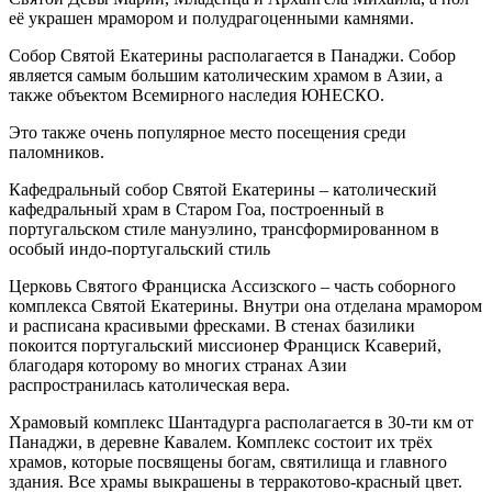
её украшен мрамором и полудрагоценными камнями.
Собор Святой Екатерины располагается в Панаджи. Собор
является самым большим католическим храмом в Азии, а
также объектом Всемирного наследия ЮНЕСКО.
Это также очень популярное место посещения среди
паломников.
Кафедральный собор Святой Екатерины – католический
кафедральный храм в Старом Гоа, построенный в
португальском стиле мануэлино, трансформированном в
особый индо-португальский стиль
Церковь Святого Франциска Ассизского – часть соборного
комплекса Святой Екатерины. Внутри она отделана мрамором
и расписана красивыми фресками. В стенах базилики
покоится португальский миссионер Франциск Ксаверий,
благодаря которому во многих странах Азии
распространилась католическая вера.
Храмовый комплекс Шантадурга располагается в 30-ти км от
Панаджи, в деревне Кавалем. Комплекс состоит их трёх
храмов, которые посвящены богам, святилища и главного
здания. Все храмы выкрашены в терракотово-красный цвет.