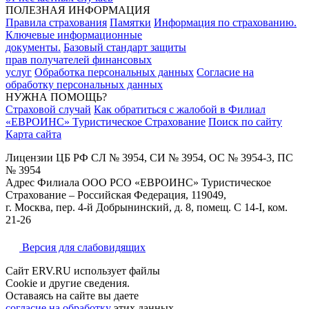
ПОЛЕЗНАЯ ИНФОРМАЦИЯ
Правила страхования
Памятки
Информация по страхованию.
Ключевые информационные
документы.
Базовый стандарт защиты
прав получателей финансовых
услуг
Обработка персональных данных
Согласие на
обработку персональных данных
НУЖНА ПОМОЩЬ?
Страховой случай
Как обратиться с жалобой в Филиал
«ЕВРОИНС» Туристическое Страхование
Поиск по сайту
Карта сайта
Лицензии ЦБ РФ СЛ № 3954, СИ № 3954, ОС № 3954-3, ПС
№ 3954
Адрес Филиала ООО РСО «ЕВРОИНС» Туристическое
Страхование – Российская Федерация, 119049,
г. Москва, пер. 4-й Добрынинский, д. 8, помещ. С 14-I, ком.
21-26
Версия для слабовидящих
Сайт ERV.RU использует файлы
Cookie и другие сведения.
Оставаясь на сайте вы даете
согласие на обработку
этих данных.