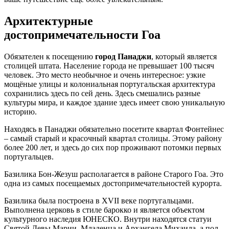
Архитектурные
достопримечательности Гоа
Обязателен к посещению
город Панаджи
, который является
столицей штата. Население города не превышает 100 тысяч
человек. Это место необычное и очень интересное: узкие
мощёные улицы и колониальная португальская архитектура
сохранились здесь по сей день. Здесь смешались разные
культуры мира, и каждое здание здесь имеет свою уникальную
историю.
Находясь в Панаджи обязательно посетите квартал Фонтейнес
– самый старый и красочный квартал столицы. Этому району
более 200 лет, и здесь до сих пор проживают потомки первых
португальцев.
Базилика Бон-Жезуш располагается в районе Старого Гоа. Это
одна из самых посещаемых достопримечательностей курорта.
Базилика была построена в XVII веке португальцами.
Выполнена церковь в стиле барокко и является объектом
культурного наследия ЮНЕСКО. Внутри находятся статуи
Святой Девы Марии, Младенца и Архангела Михаила, а пол