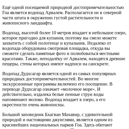
Ещё одной посещаемой природной достопримечательностью
Гоа является водопад Арвалем. Располагается он в северной
части штата в окружении густой растительности и
живописного ландшафта.
Водопад, высотой более 10 метров впадает в небольшое озеро,
которое пригодно для купания, поэтому вы смело можете
захватить с собой полотенце и купальник. Недалеко от
водопада оборудована смотровая площадка, откуда вы
сможете сделать памятные фото и полюбоваться местными
красотами. Также, неподалёку от Арвалем, находятся древние
пещеры, стены которых имеют надписи на санскрите.
Водопад Дудхсагар является одной из самых популярных
природных достопримечательностей. Во многие
экскурсионные программы включено его посещение. В
переводе Дудхсагар означает «молочное море». И
действительно, издалека белые пенные струи воды
напоминают молоко. Водопад впадает в озеро, а его
окрестности очень живописны.
Большой заповедник Бхагван Махавир, с удивительной
природой и настоящими джунглями, является одним из
красивейших национальных парков Гоа. Здесь обитают