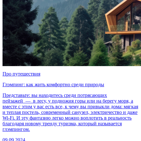
Про путешествия
Глэмпинг: как жить комфортно среди природы
Представьте: вы находитесь среди потрясающих
пейзажей — в лесу, у подножия горы или на берегу моря, а
вместе с этим у вас есть все, к чему вы привыкли дома: мягкая
и теплая постель, современный санузел, электричество и даже
Wi-Fi. И эту фантазию легко можно воплотить в реальность
благодаря новому тренду туризма, который называется
глэмпингом.
09.09.2024