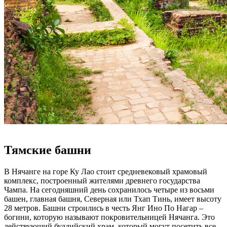
Тямские башни
В Нячанге на горе Ку Лао стоит средневековый храмовый
комплекс, построенный жителями древнего государства
Чампа. На сегодняшний день сохранилось четыре из восьми
башен, главная башня, Северная или Тхап Тинь, имеет высоту
28 метров. Башни строились в честь Янг Ино По Нагар –
богини, которую называют покровительницей Нячанга. Это
действующий буддийский храм, который могут посетить все