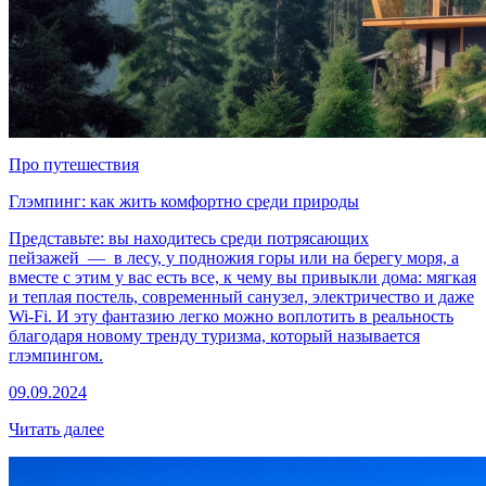
Про путешествия
Глэмпинг: как жить комфортно среди природы
Представьте: вы находитесь среди потрясающих
пейзажей — в лесу, у подножия горы или на берегу моря, а
вместе с этим у вас есть все, к чему вы привыкли дома: мягкая
и теплая постель, современный санузел, электричество и даже
Wi-Fi. И эту фантазию легко можно воплотить в реальность
благодаря новому тренду туризма, который называется
глэмпингом.
09.09.2024
Читать далее