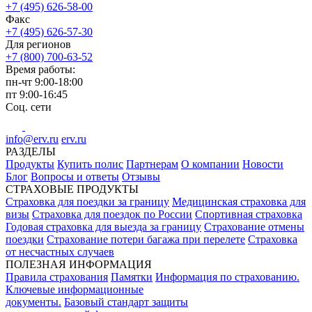
+7 (495) 626-58-00
Факс
+7 (495) 626-57-30
Для регионов
+7 (800) 700-63-52
Время работы:
пн-чт
9:00-18:00
пт
9:00-16:45
Соц. сети
info@erv.ru
erv.ru
РАЗДЕЛЫ
Продукты
Купить полис
Партнерам
О компании
Новости
Блог
Вопросы и ответы
Отзывы
СТРАХОВЫЕ ПРОДУКТЫ
Страховка для поездки за границу
Медицинская страховка для
визы
Страховка для поездок по России
Спортивная страховка
Годовая страховка для выезда за границу
Страхование отмены
поездки
Страхование потери багажа при перелете
Страховка
от несчастных случаев
ПОЛЕЗНАЯ ИНФОРМАЦИЯ
Правила страхования
Памятки
Информация по страхованию.
Ключевые информационные
документы.
Базовый стандарт защиты