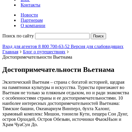
Контакты
Новости
Партнерам
О компании
Поиск по сайту
Поиск
Вход для агентов
8 800 700-63-52
Версия для слабовидящих
Главная
Блог о путешествиях
Достопримечательности Вьетнама
Достопримечательности Вьетнама
Экзотический Вьетнам – страна с богатой историей, щедрая
на памятники культуры и искусства. Туристы приезжают во
Вьетнам не только за пляжным отдыхом, но и ради знакомства
с особенностями страны и ее достопримечательностями. 10
наиболее интересных достопримечательностей Вьетнама:
Тямские башни, Океанариум Винперл, бухта Халонг,
храмовый комплекс Мишон, тоннели Кути, пещера Сон Дунг,
остров Орхидей, Остров Обезьян, источники ФыокНьон и
Храм ЧуаСуи До.