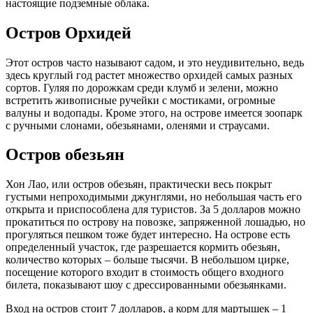
настоящие подземные облака.
Остров Орхидей
Этот остров часто называют садом, и это неудивительно, ведь
здесь круглый год растет множество орхидей самых разных
сортов. Гуляя по дорожкам среди клумб и зелени, можно
встретить живописные ручейки с мостиками, огромные
валуны и водопады. Кроме этого, на острове имеется зоопарк
с ручными слонами, обезьянами, оленями и страусами.
Остров обезьян
Хон Лао, или остров обезьян, практически весь покрыт
густыми непроходимыми джунглями, но небольшая часть его
открыта и приспособлена для туристов. За 5 долларов можно
прокатиться по острову на повозке, запряженной лошадью, но
прогуляться пешком тоже будет интересно. На острове есть
определенный участок, где разрешается кормить обезьян,
количество которых – больше тысячи. В небольшом цирке,
посещение которого входит в стоимость общего входного
билета, показывают шоу с дрессированными обезьянками.
Вход на остров стоит 7 долларов, а корм для мартышек – 1