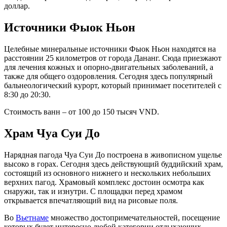
доллар.
Источники Фыок Ньон
Целебные минеральные источники Фыок Ньон находятся на
расстоянии 25 километров от города Дананг. Сюда приезжают
для лечения кожных и опорно-двигательных заболеваний, а
также для общего оздоровления. Сегодня здесь популярный
бальнеологический курорт, который принимает посетителей с
8:30 до 20:30.
Стоимость ванн – от 100 до 150 тысяч VND.
Храм Чуа Суи До
Нарядная пагода Чуа Суи До построена в живописном ущелье
высоко в горах. Сегодня здесь действующий буддийский храм,
состоящий из основного нижнего и нескольких небольших
верхних пагод. Храмовый комплекс достоин осмотра как
снаружи, так и изнутри. С площадки перед храмом
открывается впечатляющий вид на рисовые поля.
Во
Вьетнаме
множество достопримечательностей, посещение
которых будет интересно любой категории отдыхающих.