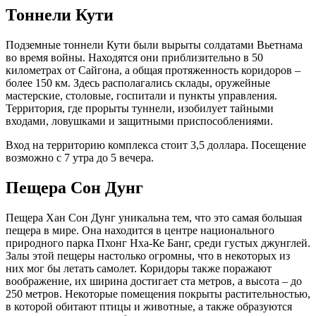
Тоннели Кути
Подземные тоннели Кути были вырыты солдатами Вьетнама
во время войны. Находятся они приблизительно в 50
километрах от Сайгона, а общая протяженность коридоров –
более 150 км. Здесь располагались склады, оружейные
мастерские, столовые, госпитали и пункты управления.
Территория, где прорыты туннели, изобилует тайными
входами, ловушками и защитными приспособлениями.
Вход на территорию комплекса стоит 3,5 доллара. Посещение
возможно с 7 утра до 5 вечера.
Пещера Сон Дунг
Пещера Хан Сон Дунг уникальна тем, что это самая большая
пещера в мире. Она находится в центре национального
природного парка Пхонг Нха-Ке Банг, среди густых джунглей.
Залы этой пещеры настолько огромны, что в некоторых из
них мог бы летать самолет. Коридоры также поражают
воображение, их ширина достигает ста метров, а высота – до
250 метров. Некоторые помещения покрыты растительностью,
в которой обитают птицы и животные, а также образуются