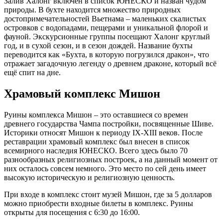
Залив Халонг включен в список ЮНЕСКО и назван чудом
природы. В бухте находится множество природных
достопримечательностей Вьетнама – маленьких скалистых
островков с водопадами, пещерами и уникальной флорой и
фауной. Экскурсионные группы посещают Халонг круглый
год, и в сухой сезон, и в сезон дождей. Название бухты
переводится как «Бухта, в которую погрузился дракон», что
отражает загадочную легенду о древнем драконе, который всё
ещё спит на дне.
Храмовый комплекс Мишон
Руины комплекса Мишон – это оставшиеся со времен
древнего государства Чампа постройки, посвященные Шиве.
Историки относят Мишон к периоду IX-XIII веков. После
реставрации храмовый комплекс был внесен в список
всемирного наследия ЮНЕСКО. Всего здесь было 70
разнообразных религиозных построек, а на данный момент от
них осталось совсем немного. Это место по сей день имеет
высокую историческую и религиозную ценность.
При входе в комплекс стоит музей Мишон, где за 5 долларов
можно приобрести входные билеты в комплекс. Руины
открыты для посещения с 6:30 до 16:00.