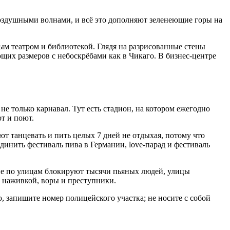
 воздушными волнами, и всё это дополняют зеленеющие горы на
ым театром и библиотекой. Глядя на разрисованные стены
ющих размеров с небоскрёбами как в Чикаго. В бизнес-центре
е только карнавал. Тут есть стадион, на котором ежегодно
т и поют.
ют танцевать и пить целых 7 дней не отдыхая, потому что
динить фестиваль пива в Германии, love-парад и фестиваль
ние по улицам блокируют тысячи пьяных людей, улицы
а наживкой, воры и преступники.
ю, запишите номер полицейского участка; не носите с собой