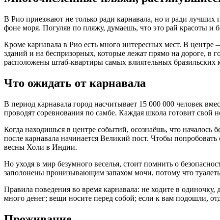
В Рио приезжают не только ради карнавала, но и ради лучших
фоне моря. Погуляв по пляжу, думаешь, что это рай красоты и 
Кроме карнавала в Рио есть много интересных мест. В центре
зданий и на беспризорных, которые лежат прямо на дороге, в г
расположены штаб-квартиры самых влиятельных бразильских 
Что ожидать от карнавала
В период карнавала город насчитывает 15 000 000 человек вмес
проводят соревнования по самбе. Каждая школа готовит свой
Когда находишься в центре событий, осознаёшь, что началось б
после карнавала начинается Великий пост. Чтобы попробовать о
весны Холи в Индии.
Но уходя в мир безумного веселья, стоит помнить о безопасно
заполонены пронизывающим запахом мочи, потому что туалеты 
Правила поведения во время карнавала: не ходите в одиночку, 
много денег; вещи носите перед собой; если к вам подошли, отд
Проживание