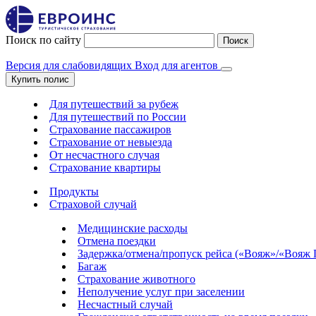
Поиск по сайту
Поиск
Версия для слабовидящих
Вход для агентов
Купить полис
Для путешествий за рубеж
Для путешествий по России
Страхование пассажиров
Страхование от невыезда
От несчастного случая
Страхование квартиры
Продукты
Страховой случай
Медицинские расходы
Отмена поездки
Задержка/отмена/пропуск рейса («Вояж»/«Вояж
Багаж
Страхование животного
Неполучение услуг при заселении
Несчастный случай