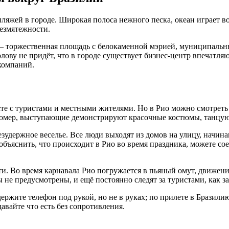
 пляжей в городе. Широкая полоса нежного песка, океан играет
безмятежности.
 — торжественная площадь с белокаменной мэрией, муниципальн
олову не придёт, что в городе существует бизнес-центр впечатля
компаний.
те с туристами и местными жителями. Но в Рио можно смотреть н
 номер, выступающие демонстрируют красочные костюмы, танцую
езудержное веселье. Все люди выходят из домов на улицу, начина
бъяснить, что происходит в Рио во время праздника, можете сое
сти. Во время карнавала Рио погружается в пьяный омут, движе
не предусмотрены, и ещё постоянно следят за туристами, как з
держите телефон под рукой, но не в руках; по прилете в Бразили
авайте что есть без сопротивления.