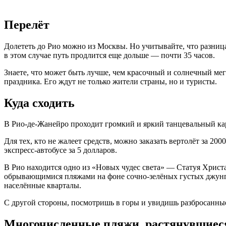
Перелёт
Долететь до Рио можно из Москвы. Но учитывайте, что разниц
в этом случае путь продлится еще дольше — почти 35 часов.
Знаете, что может быть лучше, чем красочный и солнечный мега
праздника. Его ждут не только жители страны, но и туристы.
Куда сходить
В Рио-де-Жанейро проходит громкий и яркий танцевальный кар
Для тех, кто не жалеет средств, можно заказать вертолёт за 
экспресс-автобусе за 5 долларов.
В Рио находится одно из «Новых чудес света» — Статуя Христ
обрывающимися пляжами на фоне сочно-зелёных густых джунгл
населённые кварталы.
С другой стороны, посмотришь в горы и увидишь разбросанные
Многочисленные пляжи, растянувшиес