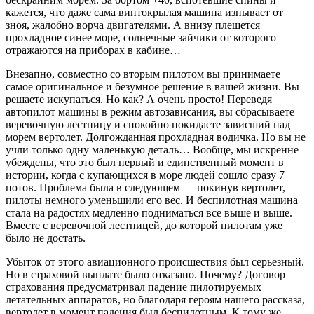
кажется, что даже сама винтокрылая машина изнывает от
зноя, жалобно ворча двигателями. А внизу плещется
прохладное синее море, солнечные зайчики от которого
отражаются на приборах в кабине…
Внезапно, совместно со вторым пилотом вы принимаете
самое оригинальное и безумное решение в вашей жизни. Вы
решаете искупаться. Но как? А очень просто! Переведя
автопилот машины в режим автозависания, вы сбрасываете
веревочную лестницу и спокойно покидаете зависший над
морем вертолет. Долгожданная прохладная водичка. Но вы не
учли только одну маленькую деталь… Вообще, мы искренне
убеждены, что это был первый и единственный момент в
истории, когда с купающихся в море людей сошло сразу 7
потов. Проблема была в следующем — покинув вертолет,
пилоты немного уменьшили его вес. И беспилотная машина
стала на радостях медленно подниматься все выше и выше.
Вместе с веревочной лестницей, до которой пилотам уже
было не достать.
Убыток от этого авиационного происшествия был серьезный.
Но в страховой выплате было отказано. Почему? Договор
страхования предусматривал падение пилотируемых
летательных аппаратов, но благодаря героям нашего рассказа,
вертолет в момент падения был беспилотным. К тому же