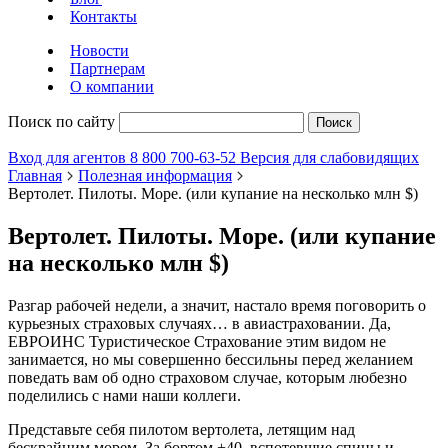
Контакты
Новости
Партнерам
О компании
Поиск по сайту
Поиск
Вход для агентов
8 800 700-63-52
Версия для слабовидящих
Главная
Полезная информация
Вертолет. Пилоты. Море. (или купание на несколько млн $)
Вертолет. Пилоты. Море. (или купание
на несколько млн $)
Разгар рабочей недели, а значит, настало время поговорить о
курьезных страховых случаях… в авиастраховании. Да,
ЕВРОИНС Туристическое Страхование этим видом не
занимается, но мы совершенно бессильны перед желанием
поведать вам об одно страховом случае, которым любезно
поделились с нами наши коллеги.
Представьте себя пилотом вертолета, летящим над
бескрайним морем. За бортом +40, вспотевшие спины и