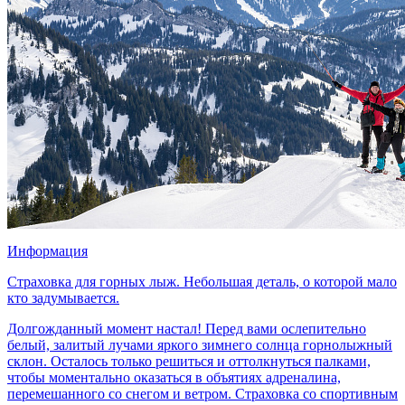
Информация
Страховка для горных лыж. Небольшая деталь, о которой мало
кто задумывается.
Долгожданный момент настал! Перед вами ослепительно
белый, залитый лучами яркого зимнего солнца горнолыжный
склон. Осталось только решиться и оттолкнуться палками,
чтобы моментально оказаться в объятиях адреналина,
перемешанного со снегом и ветром. Страховка со спортивным