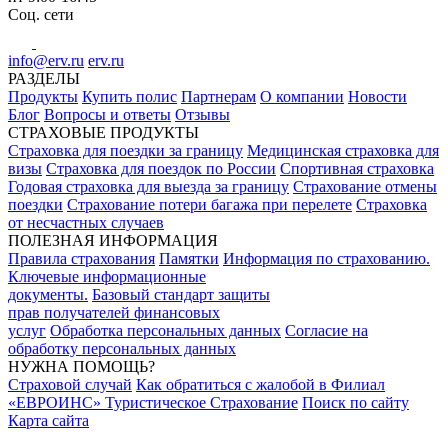
Соц. сети
info@erv.ru
erv.ru
РАЗДЕЛЫ
Продукты
Купить полис
Партнерам
О компании
Новости
Блог
Вопросы и ответы
Отзывы
СТРАХОВЫЕ ПРОДУКТЫ
Страховка для поездки за границу
Медицинская страховка для
визы
Страховка для поездок по России
Спортивная страховка
Годовая страховка для выезда за границу
Страхование отмены
поездки
Страхование потери багажа при перелете
Страховка
от несчастных случаев
ПОЛЕЗНАЯ ИНФОРМАЦИЯ
Правила страхования
Памятки
Информация по страхованию.
Ключевые информационные
документы.
Базовый стандарт защиты
прав получателей финансовых
услуг
Обработка персональных данных
Согласие на
обработку персональных данных
НУЖНА ПОМОЩЬ?
Страховой случай
Как обратиться с жалобой в Филиал
«ЕВРОИНС» Туристическое Страхование
Поиск по сайту
Карта сайта