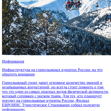
Информация
Инфраструктура на горнолыжных курортах России: на что
обратить внимание
Горнолыжный спорт дарит огромное количество эмоций и
незабываемых впечатлений, но всегда стоит помнить о том,
что это один из самых опасных видов физической активности,
который сопряжен с риском травм. Для тех, кто планирует
поездку на горнолыжные курорты России, Филиал
ЕВРОИНС Туристическое Страхование собрал полезную
информацию.