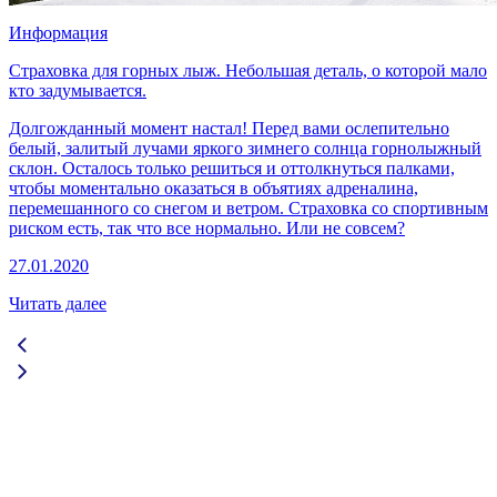
Информация
Страховка для горных лыж. Небольшая деталь, о которой мало
кто задумывается.
Долгожданный момент настал! Перед вами ослепительно
белый, залитый лучами яркого зимнего солнца горнолыжный
склон. Осталось только решиться и оттолкнуться палками,
чтобы моментально оказаться в объятиях адреналина,
перемешанного со снегом и ветром. Страховка со спортивным
риском есть, так что все нормально. Или не совсем?
27.01.2020
Читать далее