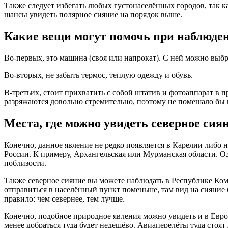
Также следует избегать любых густонаселённых городов, так ка
шансы увидеть полярное сияние на порядок выше.
Какие вещи могут помочь при наблюден
Во-первых, это машина (своя или напрокат). С ней можно выбр
Во-вторых, не забыть термос, теплую одежду и обувь.
В-третьих, стоит прихватить с собой штатив и фотоаппарат в 
разряжаются довольно стремительно, поэтому не помешало бы 
Места, где можно увидеть северное сия
Конечно, данное явление не редко появляется в Карелии либо н
России. К примеру, Архангельская или Мурманская области. О
поблизости.
Также северное сияние вы можете наблюдать в Республике Ком
отправиться в населённый пункт поменьше, там вид на сияние 
правило: чем севернее, тем лучше.
Конечно, подобное природное явления можно увидеть и в Европ
менее добраться туда будет недешёво. Авиаперелёты туда стоя