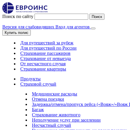
Поиск по сайту
Поиск
Версия для слабовидящих
Вход для агентов
Купить полис
Для путешествий за рубеж
Для путешествий по России
Страхование пассажиров
Страхование от невыезда
От несчастного случая
Страхование квартиры
Продукты
Страховой случай
Медицинские расходы
Отмена поездки
Задержка/отмена/пропуск рейса («Вояж»/«Вояж
Багаж
Страхование животного
Неполучение услуг при заселении
Несчастный случай