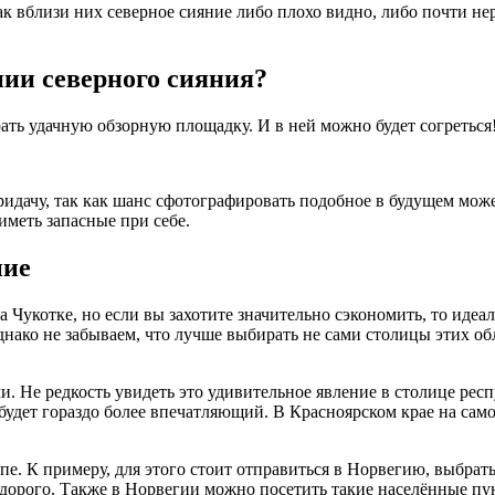
к вблизи них северное сияние либо плохо видно, либо почти нер
ии северного сияния?
ать удачную обзорную площадку. И в ней можно будет согреться
придачу, так как шанс сфотографировать подобное в будущем мож
иметь запасные при себе.
ние
а Чукотке, но если вы захотите значительно сэкономить, то иде
днако не забываем, что лучше выбирать не сами столицы этих о
и. Не редкость увидеть это удивительное явление в столице ре
будет гораздо более впечатляющий. В Красноярском крае на само
е. К примеру, для этого стоит отправиться в Норвегию, выбрат
т дорого. Также в Норвегии можно посетить такие населённые пу