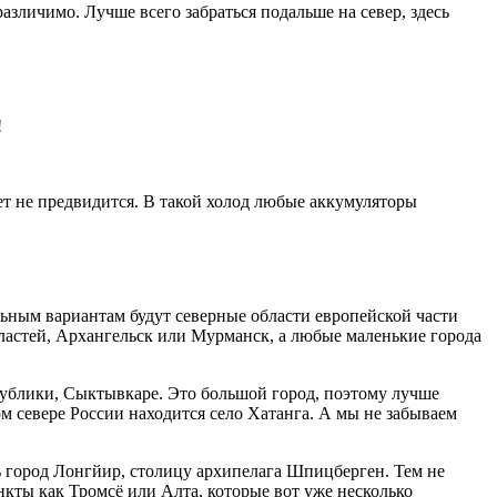
азличимо. Лучше всего забраться подальше на север, здесь
!
ет не предвидится. В такой холод любые аккумуляторы
альным вариантам будут северные области европейской части
бластей, Архангельск или Мурманск, а любые маленькие города
спублики, Сыктывкаре. Это большой город, поэтому лучше
м севере России находится село Хатанга. А мы не забываем
ь город Лонгйир, столицу архипелага Шпицберген. Тем не
нкты как Тромсё или Алта, которые вот уже несколько