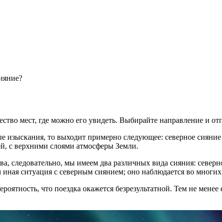
ияние?
ство мест, где можно его увидеть. Выбирайте направление и отп
ные изыскания, то выходит примерно следующее: северное сияни
ей, с верхними слоями атмосферы Земли.
а, следовательно, мы имеем два различных вида сияния: северно
 иная ситуация с северным сиянием; оно наблюдается во многих с
вероятность, что поездка окажется безрезультатной. Тем не мене