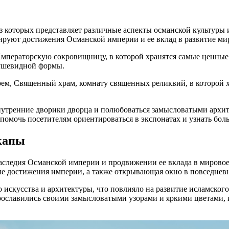
з которых представляет различные аспекты османской культуры 
ируют достижения Османской империи и ее вклад в развитие ми
мператорскую сокровищницу, в которой хранятся самые ценные
ушевидной формы.
ем, Священный храм, комнату священных реликвий, в которой 
внутренние дворики дворца и полюбоваться замысловатыми архи
 помочь посетителям ориентироваться в экспонатах и узнать бо
пкапы
следия Османской империи и продвижении ее вклада в мировое 
ые достижения империи, а также открывающая окно в повседнев
искусства и архитектуры, что повлияло на развитие исламского
прославились своими замысловатыми узорами и яркими цветами,