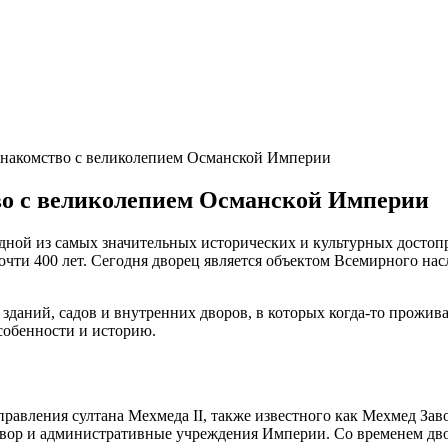
знакомство с великолепием Османской Империи
во с великолепием Османской Империи
одной из самых значительных исторических и культурных досто
очти 400 лет. Сегодня дворец является объектом Всемирного н
зданий, садов и внутренних дворов, в которых когда-то прожив
собенности и историю.
правления султана Мехмеда II, также известного как Мехмед Зав
двор и административные учреждения Империи. Со временем дво