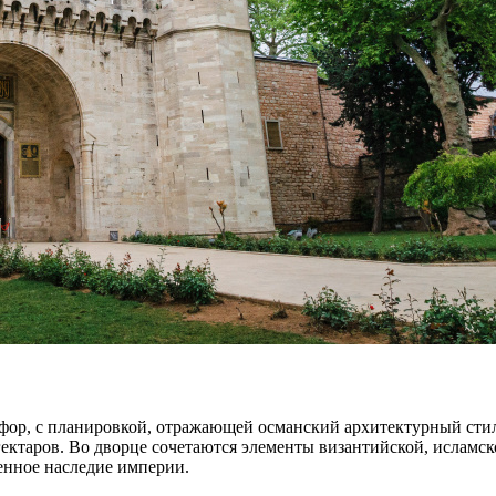
фор, с планировкой, отражающей османский архитектурный стил
гектаров. Во дворце сочетаются элементы византийской, исламс
енное наследие империи.