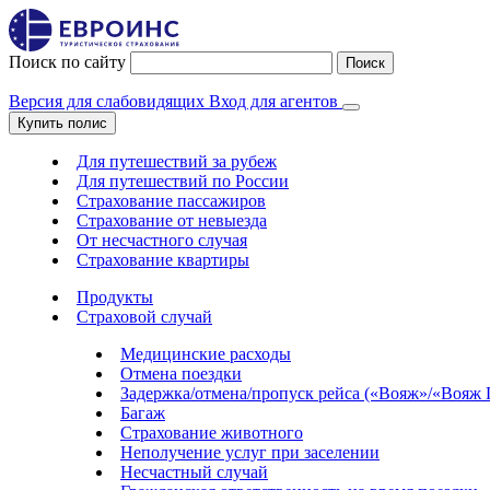
Поиск по сайту
Поиск
Версия для слабовидящих
Вход для агентов
Купить полис
Для путешествий за рубеж
Для путешествий по России
Страхование пассажиров
Страхование от невыезда
От несчастного случая
Страхование квартиры
Продукты
Страховой случай
Медицинские расходы
Отмена поездки
Задержка/отмена/пропуск рейса («Вояж»/«Вояж
Багаж
Страхование животного
Неполучение услуг при заселении
Несчастный случай