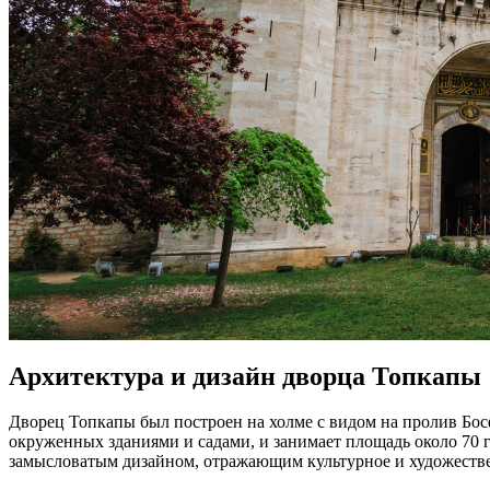
Архитектура и дизайн дворца Топкапы
Дворец Топкапы был построен на холме с видом на пролив Бос
окруженных зданиями и садами, и занимает площадь около 70 
замысловатым дизайном, отражающим культурное и художеств